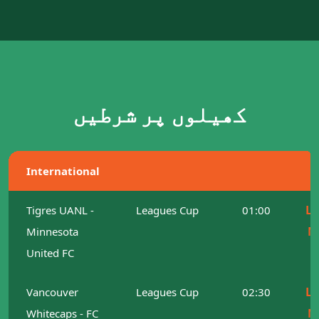
کھیلوں پر شرطیں
International
Le
Tigres UANL -
Leagues Cup
01:00
M
Minnesota
United FC
Le
Vancouver
Leagues Cup
02:30
M
Whitecaps - FC