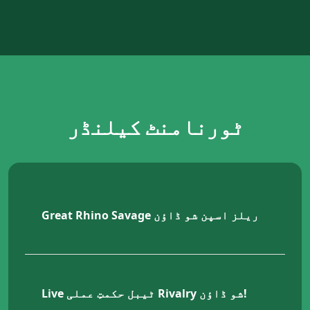
ٹورنامنٹ کیلنڈر
Great Rhino Savage ریلز اسپن شو ڈاؤن
2
Live ٹیبل حکمتِ عملی Rivalry شو ڈاؤن!
1