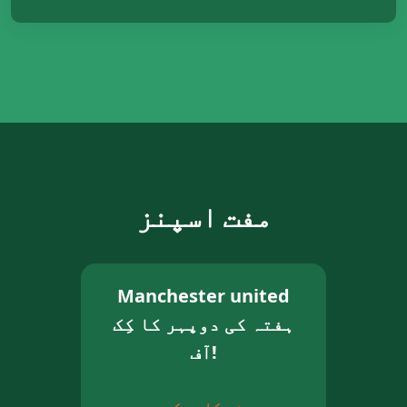
مفت اسپنز
Manchester united
ہفتہ کی دوپہر کا کِک
آف!